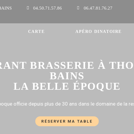
BAINS
04.50.71.57.86
06.47.81.76.27
CARTE
APÉRO DINATOIRE
ANT BRASSERIE À TH
BAINS
LA BELLE ÉPOQUE
poque officie depuis plus de 30 ans dans le domaine de la re
RÉSERVER MA TABLE