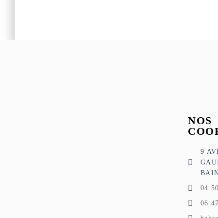
NOS
COO
9 A
GAU
BAI
04.5
06 4